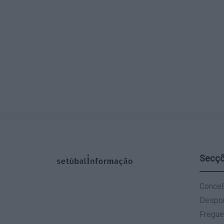
Secç
Concel
Despo
Fregue