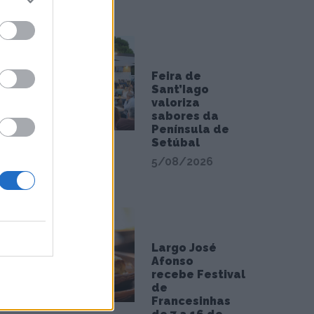
Feira de
Sant’Iago
valoriza
sabores da
Península de
Setúbal
5/08/2026
Largo José
Afonso
recebe Festival
de
Francesinhas