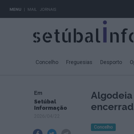
MENU
MAIL
JORNAIS
Concelho
Freguesias
Desporto
O
Em
Algodeia
Setúbal
encerrad
Informação
2026/04/22
Concelho