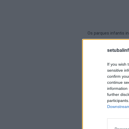
Os parques infantis i
encerrados temporari
do equipamento, preve
setubalin
Trabalhos de reparaç
If you wish 
sensitive in
motivam a interdição 
confirm you
continue se
A Câmara Municipal de
information 
parques infantis dur
further disc
participants
Downstream 
Fonte/Foto: CM Setúb
Persona