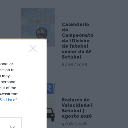
Calendário
do
Campeonato
da I Divisão
enção
de futebol
n
sénior da AF
Setúbal
lizada,
sonal or
6/08/2026
ection to
ou may
 personal
m os
out of the
 downstream
Radares de
B’s List of
Velocidade |
Setúbal |
agosto 2026
5/08/2026