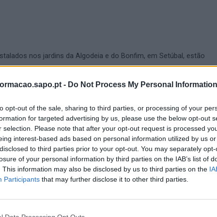
nstalados nos jardins da Algodeia e do Bonfim, em Setúbal, estão
amente ao público devido à realização de uma operação de manut
ndo-se que a reabertura ocorra no dia 24.
formacao.sapo.pt -
Do Not Process My Personal Informatio
ão do pavimento amortecedor, executados por uma empresa especia
to opt-out of the sale, sharing to third parties, or processing of your per
formation for targeted advertising by us, please use the below opt-out s
destes equipamentos infantis públicos.
r selection. Please note that after your opt-out request is processed y
eing interest-based ads based on personal information utilized by us or
 Setúbal solicita a colaboração dos munícipes para que não utilize
disclosed to third parties prior to your opt-out. You may separately opt-
ante o decorrer das intervenções de manutenção.
losure of your personal information by third parties on the IAB’s list of
. This information may also be disclosed by us to third parties on the
IA
Participants
that may further disclose it to other third parties.
al
l Data Processing Opt Outs