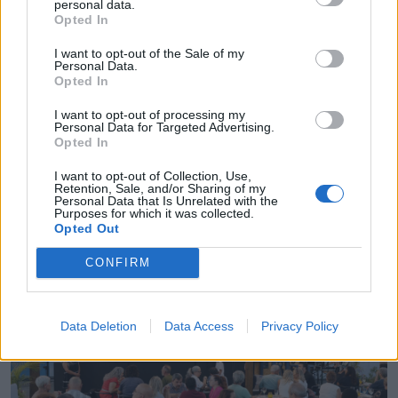
personal data.
Opted In
I want to opt-out of the Sale of my
Personal Data.
Opted In
I want to opt-out of processing my
Personal Data for Targeted Advertising.
Opted In
I want to opt-out of Collection, Use,
Retention, Sale, and/or Sharing of my
Personal Data that Is Unrelated with the
Purposes for which it was collected.
Radares de Velocidade | Setúbal | agosto 2026
Opted Out
5/08/2026
CONFIRM
Data Deletion
Data Access
Privacy Policy