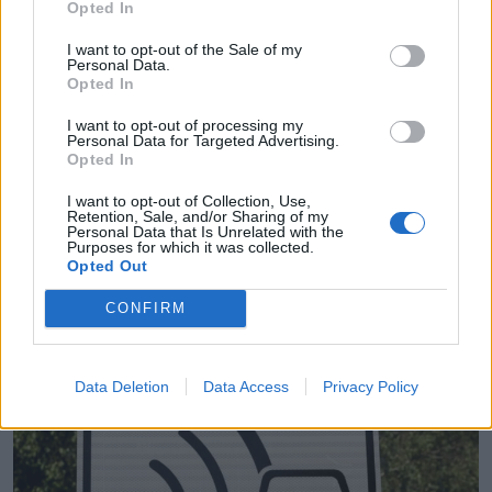
Opted In
I want to opt-out of the Sale of my
Personal Data.
Opted In
I want to opt-out of processing my
Personal Data for Targeted Advertising.
Opted In
I want to opt-out of Collection, Use,
Retention, Sale, and/or Sharing of my
Personal Data that Is Unrelated with the
Calendário do Campeonato da I Divisão de
Purposes for which it was collected.
futebol sénior da AF Setúbal
Opted Out
6/08/2026
CONFIRM
Data Deletion
Data Access
Privacy Policy